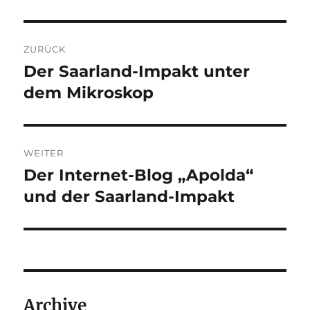
Beitragsnavigation
ZURÜCK
Der Saarland-Impakt unter
Vorheriger
Beitrag:
dem Mikroskop
WEITER
Der Internet-Blog „Apolda“
Nächster
Beitrag:
und der Saarland-Impakt
Archive