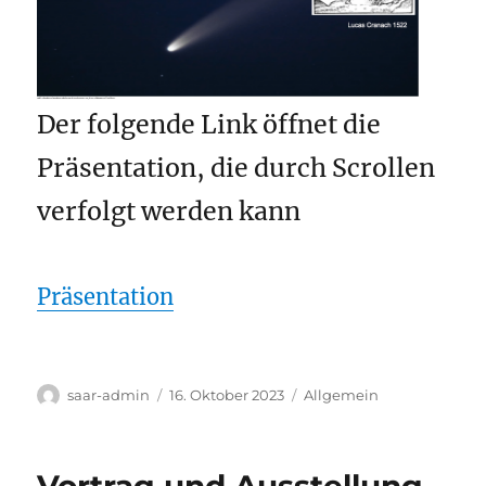
Anklicken des folgenden Links öffnet die Präsentation, die sich dann scrollen lässt.
Der folgende Link öffnet die
Präsentation, die durch Scrollen
verfolgt werden kann
Präsentation
Autor
Veröffentlicht
Kategorien
saar-admin
16. Oktober 2023
Allgemein
am
Vortrag und Ausstellung