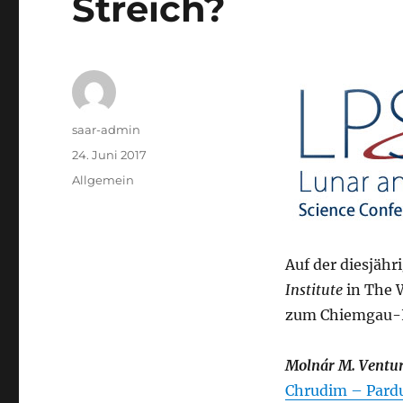
Streich?
Autor
saar-admin
Veröffentlicht
24. Juni 2017
am
Kategorien
Allgemein
Auf der diesjäh
Institute
in The W
zum Chiemgau-I
Molnár M. Ventura
Chrudim – Pardu