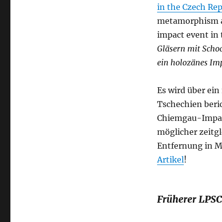
in the Czech Rep
metamorphism an
impact event in 
Gläsern mit Schoc
ein holozänes Imp
Es wird über ein
Tschechien beri
Chiemgau-Impak
möglicher zeitg
Entfernung in Mi
Artikel
!
Früherer LPSC