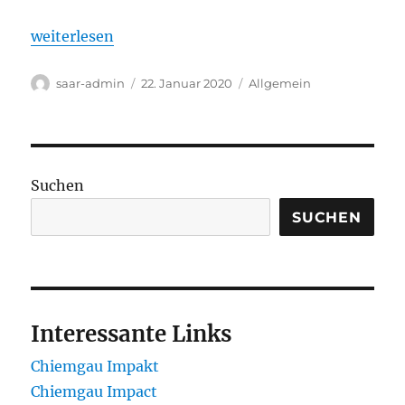
„Der Chiemit vom Saarland – Nalbach Impakt“
weiterlesen
Autor
Veröffentlicht
Kategorien
saar-admin
22. Januar 2020
Allgemein
am
Suchen
SUCHEN
Interessante Links
Chiemgau Impakt
Chiemgau Impact