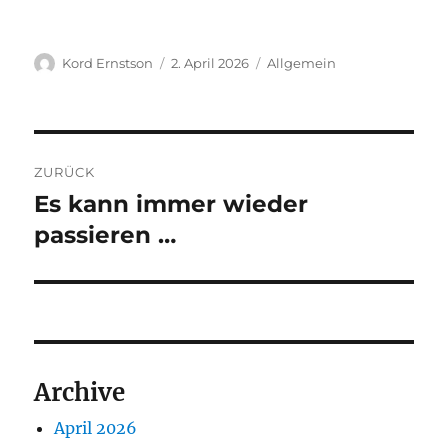
Autor
Veröffentlicht
Kategorien
Kord Ernstson
2. April 2026
Allgemein
am
Beitragsnavigation
ZURÜCK
Es kann immer wieder
Vorheriger
Beitrag:
passieren …
Archive
April 2026