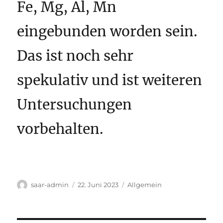
Fe, Mg, Al, Mn
eingebunden worden sein.
Das ist noch sehr
spekulativ und ist weiteren
Untersuchungen
vorbehalten.
Autor
Veröffentlicht
Kategorien
saar-admin
22. Juni 2023
Allgemein
am