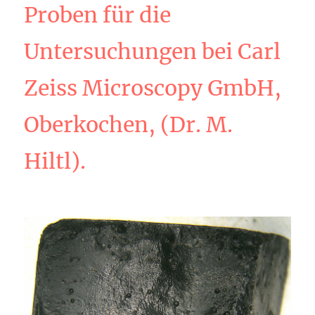
Proben für die
Untersuchungen bei Carl
Zeiss Microscopy GmbH,
Oberkochen, (Dr. M.
Hiltl).