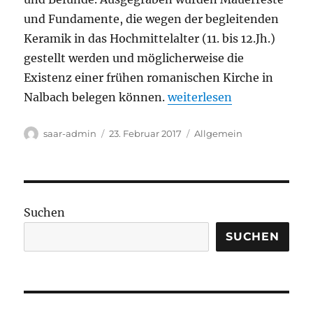
und Fundamente, die wegen der begleitenden
Keramik in das Hochmittelalter (11. bis 12.Jh.)
gestellt werden und möglicherweise die
Existenz einer frühen romanischen Kirche in
„Saarland-Impakt: Alters
Nalbach belegen können.
weiterlesen
Autor
Veröffentlicht
Kategorien
saar-admin
23. Februar 2017
Allgemein
am
Suchen
SUCHEN