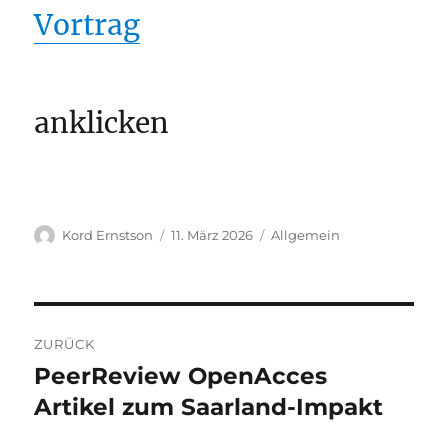
Vortrag
anklicken
Autor
Veröffentlicht
Kategorien
Kord Ernstson
11. März 2026
Allgemein
am
Beitragsnavigation
ZURÜCK
PeerReview OpenAcces
Vorheriger
Beitrag:
Artikel zum Saarland-Impakt