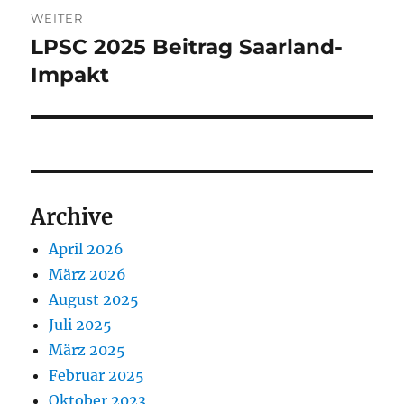
WEITER
LPSC 2025 Beitrag Saarland-
Nächster
Beitrag:
Impakt
Archive
April 2026
März 2026
August 2025
Juli 2025
März 2025
Februar 2025
Oktober 2023