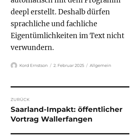
deepl erstellt. Deshalb dürfen
sprachliche und fachliche
Eigentümlichkeiten im Text nicht
verwundern.
Autor
Veröffentlicht
Kategorien
Kord Ernstson
2. Februar 2025
Allgemein
am
Beitragsnavigation
ZURÜCK
Saarland-Impakt: öffentlicher
Vorheriger
Beitrag:
Vortrag Wallerfangen