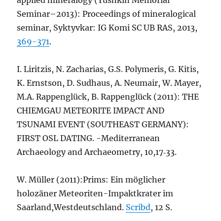
applied mineralogy (Yushkin Memorial
Seminar–2013): Proceedings of mineralogical
seminar, Syktyvkar: IG Komi SC UB RAS, 2013,
369-371
.
I. Liritzis, N. Zacharias, G.S. Polymeris, G. Kitis,
K. Ernstson, D. Sudhaus, A. Neumair, W. Mayer,
M.A. Rappenglück, B. Rappenglück (2011): THE
CHIEMGAU METEORITE IMPACT AND
TSUNAMI EVENT (SOUTHEAST GERMANY):
FIRST OSL DATING. -Mediterranean
Archaeology and Archaeometry, 10,17‐33.
W. Müller (2011):
Prims: Ein möglicher
holozäner Meteoriten-Impaktkrater im
Saarland,
Westdeutschland.
Scribd
, 12 S.