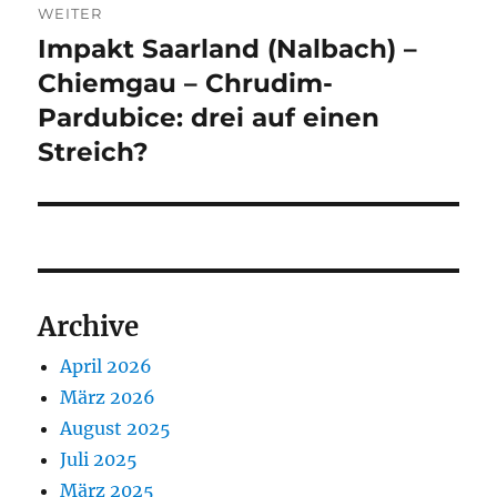
WEITER
Impakt Saarland (Nalbach) –
Nächster
Beitrag:
Chiemgau – Chrudim-
Pardubice: drei auf einen
Streich?
Archive
April 2026
März 2026
August 2025
Juli 2025
März 2025