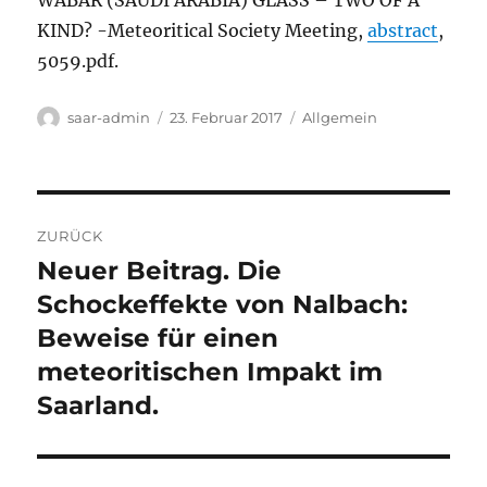
WABAR (SAUDI ARABIA) GLASS –
TWO OF A
KIND? -Meteoritical Society Meeting,
abstract
,
5059.pdf.
Autor
Veröffentlicht
Kategorien
saar-admin
23. Februar 2017
Allgemein
am
Beitragsnavigation
ZURÜCK
Neuer Beitrag. Die
Vorheriger
Beitrag:
Schockeffekte von Nalbach:
Beweise für einen
meteoritischen Impakt im
Saarland.