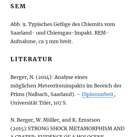
Abb. 9. Typisches Gefüge des Chiemits vom
Saarland- und Chiemgau-Impakt. REM-
Aufnahme, ca 3 mm breit.
LITERATUR
Berger, N. (2014):
Analys
e
e
ine
s
mö
gliche
n
Me
te
o
rite
nimpa
kts
im Be
re
ic
h
d
e
r
Prims
(Nalb
ac
h,
S
a
arla
nd
). –
Diplomarbeit
,
Universität Trier,
107 S.
N. Berger, W. Müller, and K. Ernstson
(2015):STRONG SHOCK METAMORPHISM AND