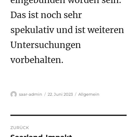
Das ist noch sehr
spekulativ und ist weiteren
Untersuchungen
vorbehalten.
Autor
Veröffentlicht
Kategorien
saar-admin
22. Juni 2023
Allgemein
am
Beitragsnavigation
ZURÜCK
Vorheriger