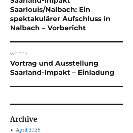
Saarland-Impakt
Beitrag:
Saarlouis/Nalbach: Ein
spektakulärer Aufschluss in
Nalbach – Vorbericht
WEITER
Vortrag und Ausstellung
Nächster
Beitrag:
Saarland-Impakt – Einladung
Archive
April 2026