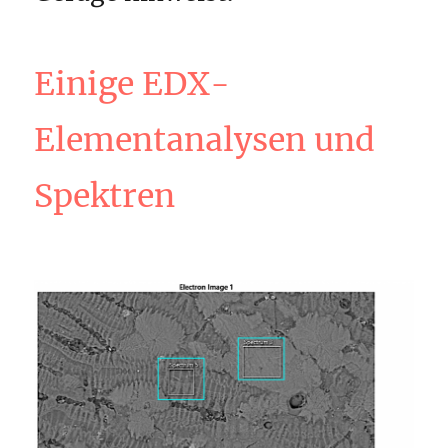
Einige EDX-
Elementanalysen und
Spektren