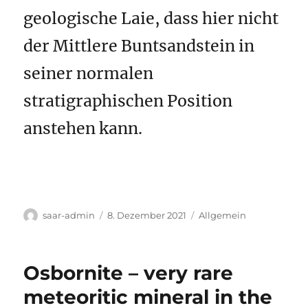
geologische Laie, dass hier nicht
der Mittlere Buntsandstein in
seiner normalen
stratigraphischen Position
anstehen kann.
Autor
Veröffentlicht
Kategorien
saar-admin
8. Dezember 2021
Allgemein
am
Osbornite – very rare
meteoritic mineral in the