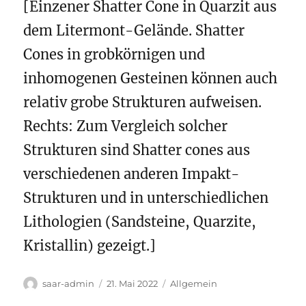
[Einzener Shatter Cone in Quarzit aus
dem Litermont-Gelände. Shatter
Cones in grobkörnigen und
inhomogenen Gesteinen können auch
relativ grobe Strukturen aufweisen.
Rechts: Zum Vergleich solcher
Strukturen sind Shatter cones aus
verschiedenen anderen Impakt-
Strukturen und in unterschiedlichen
Lithologien (Sandsteine, Quarzite,
Kristallin) gezeigt.]
Autor
Veröffentlicht
Kategorien
saar-admin
21. Mai 2022
Allgemein
am