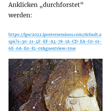
Anklicken „durchforstet“
werden:
https://lpsc2022.ipostersessions.com/default.a
spx?s=30-21-4F-EF-A3-78-1A-CD-EA-C0-01-
6E-6A-E0-E1-01&guestview=true