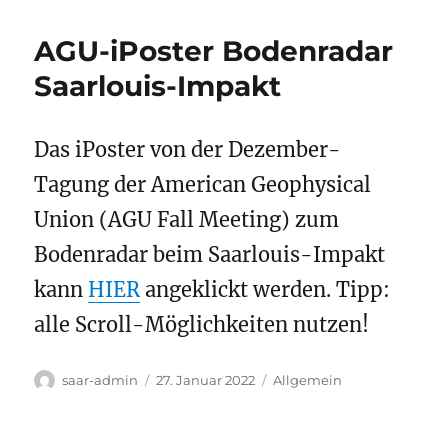
AGU-iPoster Bodenradar
Saarlouis-Impakt
Das iPoster von der Dezember-
Tagung der American Geophysical
Union (AGU Fall Meeting) zum
Bodenradar beim Saarlouis-Impakt
kann
HIER
angeklickt werden. Tipp:
alle Scroll-Möglichkeiten nutzen!
Autor
Veröffentlicht
Kategorien
saar-admin
27. Januar 2022
Allgemein
am